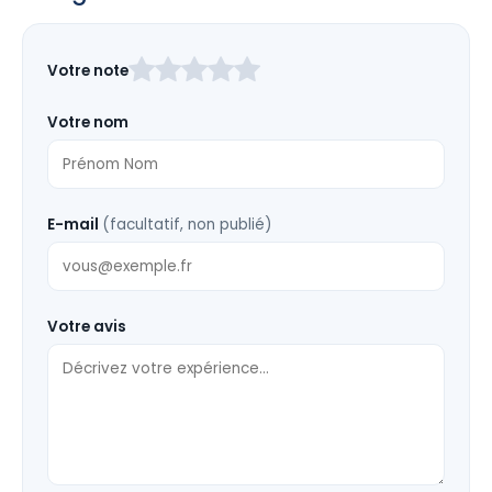
Laissez
Votre note
ce
champ
Votre nom
vide
E-mail
(facultatif, non publié)
Votre avis