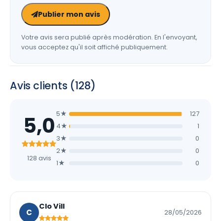
Publier mon avis
Votre avis sera publié après modération. En l'envoyant,
vous acceptez qu'il soit affiché publiquement.
Avis clients (128)
5★
127
5,0
4★
1
3★
0
2★
0
128 avis
1★
0
Clo Vill
C
28/05/2026