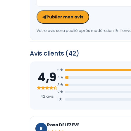
Publier mon avis
Votre avis sera publié après modération. En l'envo
Avis clients (42)
5★
4,9
4★
3★
2★
42 avis
1★
Rosa DELEZEVE
R