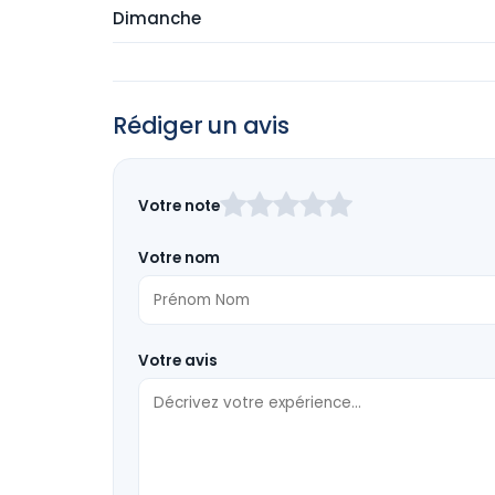
Dimanche
Rédiger un avis
Laissez
Votre note
ce
champ
Votre nom
vide
Votre avis